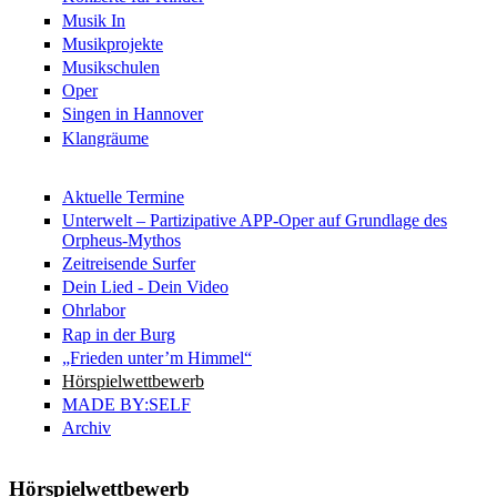
Musik In
Musikprojekte
Musikschulen
Oper
Singen in Hannover
Klangräume
Aktuelle Termine
Unterwelt – Partizipative APP-Oper auf Grundlage des
Orpheus-Mythos
Zeitreisende Surfer
Dein Lied - Dein Video
Ohrlabor
Rap in der Burg
„Frieden unter’m Himmel“
Hörspielwettbewerb
MADE BY:SELF
Archiv
Hörspielwettbewerb