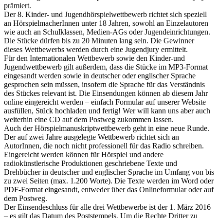
prämiert.
Der 8. Kinder- und Jugendhörspielwettbewerb richtet sich speziell
an HörspielmacherInnen unter 18 Jahren, sowohl an Einzelautoren
wie auch an Schulklassen, Medien-AGs oder Jugendeinrichtungen.
Die Stücke dürfen bis zu 20 Minuten lang sein. Die Gewinner
dieses Wettbewerbs werden durch eine Jugendjury ermittelt.
Für den Internationalen Wettbewerb sowie den Kinder-und
Jugendwettbewerb gilt außerdem, dass die Stücke im MP3-Format
eingesandt werden sowie in deutscher oder englischer Sprache
gesprochen sein müssen, insofern die Sprache für das Verständnis
des Stückes relevant ist. Die Einsendungen können ab diesem Jahr
online eingereicht werden – einfach Formular auf unserer Website
ausfüllen, Stück hochladen und fertig! Wer will kann uns aber auch
weiterhin eine CD auf dem Postweg zukommen lassen.
Auch der Hörspielmanuskriptwettbewerb geht in eine neue Runde.
Der auf zwei Jahre ausgelegte Wettbewerb richtet sich an
AutorInnen, die noch nicht professionell für das Radio schreiben.
Eingereicht werden können für Hörspiel und andere
radiokünstlerische Produktionen geschriebene Texte und
Drehbücher in deutscher und englischer Sprache im Umfang von bis
zu zwei Seiten (max. 1.200 Worte). Die Texte werden im Word oder
PDF-Format eingesandt, entweder über das Onlineformular oder auf
dem Postweg.
Der Einsendeschluss für alle drei Wettbewerbe ist der 1. März 2016
– es gilt das Datum des Poststempels. Um die Rechte Dritter zu