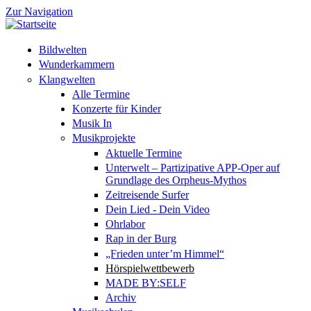
Zur Navigation
Bildwelten
Wunderkammern
Klangwelten
Alle Termine
Konzerte für Kinder
Musik In
Musikprojekte
Aktuelle Termine
Unterwelt – Partizipative APP-Oper auf
Grundlage des Orpheus-Mythos
Zeitreisende Surfer
Dein Lied - Dein Video
Ohrlabor
Rap in der Burg
„Frieden unter’m Himmel“
Hörspielwettbewerb
MADE BY:SELF
Archiv