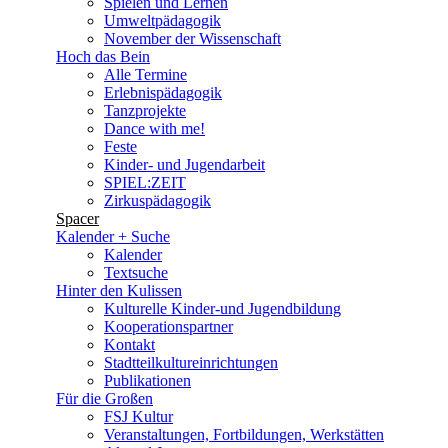
Spielen und Lernen
Umweltpädagogik
November der Wissenschaft
Hoch das Bein
Alle Termine
Erlebnispädagogik
Tanzprojekte
Dance with me!
Feste
Kinder- und Jugendarbeit
SPIEL:ZEIT
Zirkuspädagogik
Spacer
Kalender + Suche
Kalender
Textsuche
Hinter den Kulissen
Kulturelle Kinder-und Jugendbildung
Kooperationspartner
Kontakt
Stadtteilkultureinrichtungen
Publikationen
Für die Großen
FSJ Kultur
Veranstaltungen, Fortbildungen, Werkstätten