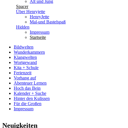
Alt und Jung
Spacer
Über Henryjette
HenryJette
Mal-und Bastelspaß
Hidden
Impressum
Startseite
Bildwelten
Wunderkammern
Klangwelten
Wortgewand
Kita + Schule
Ferienzeit
Vorhang auf
Abenteuer Lernen
Hoch das Bein
Kalender + Suche
Hinter den Kulissen
Für die Großen
Impressum
Neuigkeiten