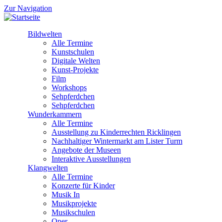
Zur Navigation
Bildwelten
Alle Termine
Kunstschulen
Digitale Welten
Kunst-Projekte
Film
Workshops
Sehpferdchen
Sehpferdchen
Wunderkammern
Alle Termine
Ausstellung zu Kinderrechten Ricklingen
Nachhaltiger Wintermarkt am Lister Turm
Angebote der Museen
Interaktive Ausstellungen
Klangwelten
Alle Termine
Konzerte für Kinder
Musik In
Musikprojekte
Musikschulen
Oper