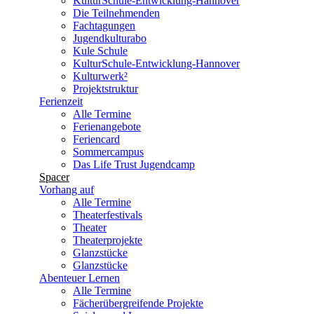
KulturSchule-Entwicklung-Hannover
Die Teilnehmenden
Fachtagungen
Jugendkulturabo
Kule Schule
KulturSchule-Entwicklung-Hannover
Kulturwerk²
Projektstruktur
Ferienzeit
Alle Termine
Ferienangebote
Feriencard
Sommercampus
Das Life Trust Jugendcamp
Spacer
Vorhang auf
Alle Termine
Theaterfestivals
Theater
Theaterprojekte
Glanzstücke
Glanzstücke
Abenteuer Lernen
Alle Termine
Fächerübergreifende Projekte