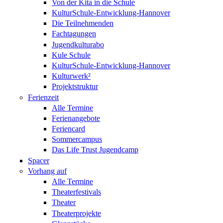
Von der Kita in die Schule
KulturSchule-Entwicklung-Hannover
Die Teilnehmenden
Fachtagungen
Jugendkulturabo
Kule Schule
KulturSchule-Entwicklung-Hannover
Kulturwerk²
Projektstruktur
Ferienzeit
Alle Termine
Ferienangebote
Feriencard
Sommercampus
Das Life Trust Jugendcamp
Spacer
Vorhang auf
Alle Termine
Theaterfestivals
Theater
Theaterprojekte