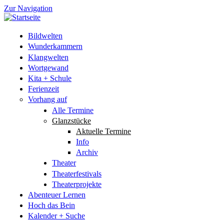
Zur Navigation
Bildwelten
Wunderkammern
Klangwelten
Wortgewand
Kita + Schule
Ferienzeit
Vorhang auf
Alle Termine
Glanzstücke
Aktuelle Termine
Info
Archiv
Theater
Theaterfestivals
Theaterprojekte
Abenteuer Lernen
Hoch das Bein
Kalender + Suche