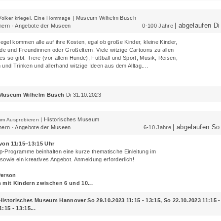
|
Museum Wilhelm Busch
Volker kriegel. Eine Hommage
| abgelaufen D
rn · Angebote der Museen
0-100 Jahre
iegel kommen alle auf ihre Kosten, egal ob große Kinder, kleine Kinder,
nde und Freundinnen oder Großeltern. Viele witzige Cartoons zu allen
s so gibt: Tiere (vor allem Hunde), Fußball und Sport, Musik, Reisen,
und Trinken und allerhand witzige Ideen aus dem Alltag....
 Museum Wilhelm Busch
Di 31.10.2023
|
Historisches Museum
um Ausprobieren
| abgelaufen So
rn · Angebote der Museen
6-10 Jahre
 von 11:15–13:15 Uhr
-Programme beinhalten eine kurze thematische Einleitung im
sowie ein kreatives Angebot. Anmeldung erforderlich!
Person
n mit Kindern zwischen 6 und 10...
 Historisches Museum Hannover
So 29.10.2023 11:15 - 13:15, So 22.10.2023 11:15 -
:15 - 13:15...