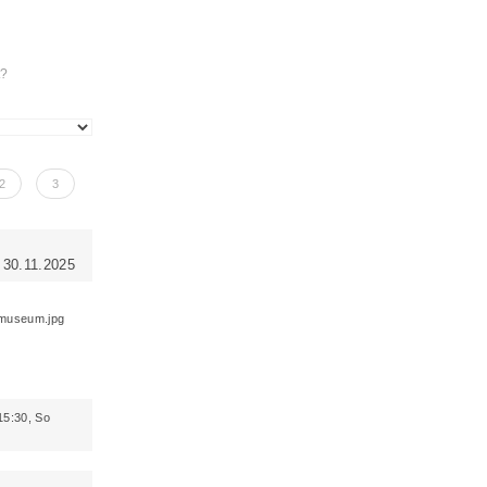
t?
2
3
 30.11.2025
15:30, So