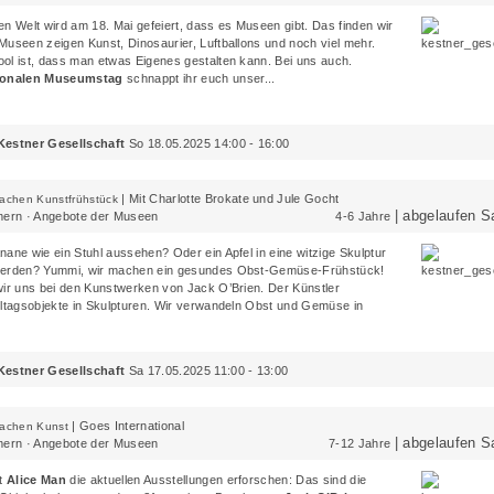
en Welt wird am 18. Mai gefeiert, dass es Museen gibt. Das finden wir
Museen zeigen Kunst, Dinosaurier, Luftballons und noch viel mehr.
ol ist, dass man etwas Eigenes gestalten kann. Bei uns auch.
tionalen Museumstag
schnappt ihr euch unser...
Kestner Gesellschaft
So 18.05.2025 14:00 - 16:00
|
Mit Charlotte Brokate und Jule Gocht
machen Kunstfrühstück
| abgelaufen S
rn · Angebote der Museen
4-6 Jahre
ane wie ein Stuhl aussehen? Oder ein Apfel in eine witzige Skulptur
werden? Yummi, wir machen ein gesundes Obst-Gemüse-Frühstück!
wir uns bei den Kunstwerken von Jack O’Brien. Der Künstler
lltagsobjekte in Skulpturen. Wir verwandeln Obst und Gemüse in
Kestner Gesellschaft
Sa 17.05.2025 11:00 - 13:00
|
Goes International
machen Kunst
| abgelaufen S
rn · Angebote der Museen
7-12 Jahre
it
Alice Man
die aktuellen Ausstellungen erforschen: Das sind die