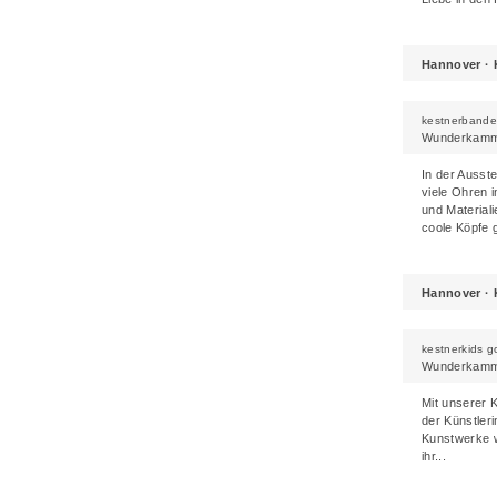
Hannover · 
kestnerbande
Wunderkamme
In der Ausst
viele Ohren 
und Materiali
coole Köpfe g
Hannover · 
kestnerkids g
Wunderkamme
Mit unserer K
der Künstler
Kunstwerke w
ihr...