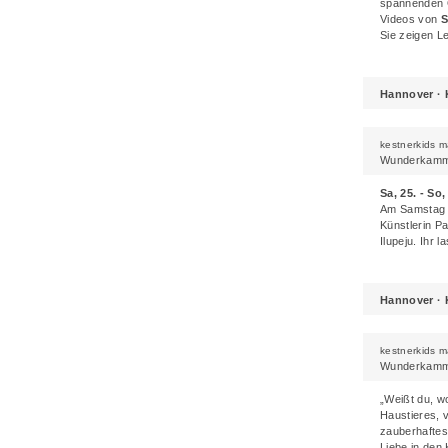
spannenden 
Videos von
S
Sie zeigen L
Hannover · 
kestnerkids 
Wunderkamme
Sa, 25. - So,
Am Samstag e
Künstlerin
Pa
Ilupeju
. Ihr l
Hannover · 
kestnerkids 
Wunderkamme
„Weißt du, wo
Haustieres, v
zauberhaftes
Liebe in den