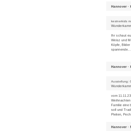
Hannover · 
kestnerkids 
Wunderkamme
Ihr schaut e
Weisz
und
Mo
Köpfe, Bilde
spannende...
Hannover · 
Ausstellung:
Wunderkamme
vom 11.11.23
Weihnachten i
Familie eine
soll und Tra
Pleiten, Pech
Hannover ·