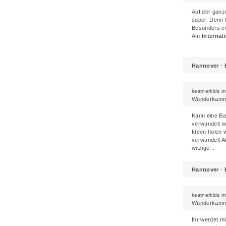
Auf der ganz
super. Denn 
Besonders co
Am
Interna
Hannover · 
kestnerkids 
Wunderkamme
Kann eine Ban
verwandelt 
Ideen holen 
verwandelt A
witzige...
Hannover · 
kestnerkids 
Wunderkamme
Ihr werdet m