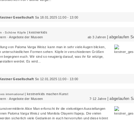
Kestner Gesellschaft
Sa 18.01.2025 11:00 - 13:00
|
kestnerkids
n - Schöne Köpfe
| abgelaufen S
rn · Angebote der Museen
ab 3 Jahren
ellung von
Paloma Varga Weisz
kann man in sehr viele Augen blicken,
in unterschiedlichen Formen sehen. Köpfe in verschiedenen Größen
en begegnen euch. Wir sind so neugierig darauf, was ihr für witzige,
estalten werdet. Es wird...
Kestner Gesellschaft
So 12.01.2025 11:00 - 13:00
|
kestnerkids machen Kunst
oes international
| abgelaufen S
rn · Angebote der Museen
7-12 Jahre
unstvermittlerin Alice Man erforscht ihr die vielseitigen Ausstellungen
innen
Paloma Varga Weisz
und
Monilola Olayemi Ilupeju
. Die vielen
erden sicherlich viele Gedanken in euch hervorrufen und diese könnt