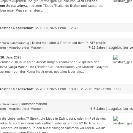
Objektskulpturen und großformatigen Drucke von
Jack O’Brien
.
om Supaparinya
, in denen Flüsse Thailands fließen und rauschen.
eben unter Wasser, an den...
Kestner Gesellschaft
Sa 10.05.2025 11:00 - 12:30
|
Kunst mit Leder & Farben auf dem PLATZprojekt
machen Kunstausflug
| abgelaufen S
rn · Angebote der Museen
7-12 Jahre
 26. Jan. 2025
ntdeckt ihr in unseren Ausstellungen spannende Skulpturen der
loma Varga Weisz
und Ölbilder auf Lederstücken von
Monilola Olayemi
asst euch von der Kunst inspirieren, gestaltet jeder ein...
Kestner Gesellschaft
So 26.01.2025 11:00 - 13:00, Sa 25.01.2025 11:00 - 11:00
|
kunstschmökern
machen Kunst
| abgelaufen S
rn · Angebote der Museen
4-6 Jahre
 die Liebe wohnt“? Steckt die Liebe in Zahnpasta, oder im Fell deines
ielleicht auch in einem Fahrradhelm oder einem Buch? Ihr lernt ein
 Kinderbuch kennen. In den Ausstellungen sammeln wir Ideen, wo die
 Kunstwerken von
Paloma Varga...