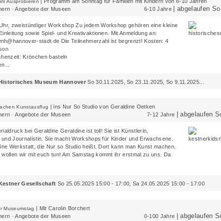
|
Programm am Sonntag für Familien mit Kindern von 6-10 Jahren
um Ausprobieren
| abgelaufen So
rn · Angebote der Museen
6-10 Jahre
Uhr, zweistündiger Workshop Zu jedem Workshop gehören eine kleine
inleitung sowie Spiel- und Kreativaktionen. Mit Anmeldung an:
h@hannover-stadt.de Die Teilnehmerzahl ist begrenzt! Kosten: 4
son
henzeit: Krönchen basteln
n...
 Historisches Museum Hannover
So 30.11.2025, So 23.11.2025, So 9.11.2025...
|
ins Nur So Studio von Geraldine Oetken
machen Kunstausflug
| abgelaufen S
rn · Angebote der Museen
7-12 Jahre
ialdruck bei Geraldine Geraldine ist toll! Sie ist Künstlerin,
in und Journalistin. Sie macht Workshops für Kinder und Erwachsene.
eine Werkstatt, die Nur so Studio heißt. Dort kann man Kunst machen.
 wollen wir mit euch tun! Am Samstag kommt ihr erstmal zu uns. Da
Kestner Gesellschaft
So 25.05.2025 15:00 - 17:00, Sa 24.05.2025 15:00 - 17:00
|
Mit Carolin Borchert
ler Museumstag
| abgelaufen S
rn · Angebote der Museen
0-100 Jahre