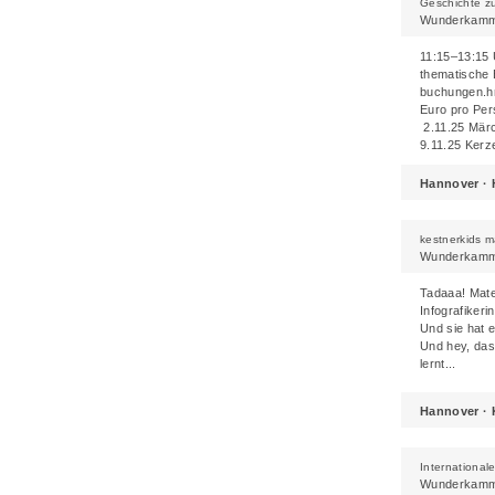
Geschichte z
Wunderkamme
11:15–13:15 
thematische E
buchungen.hm
Euro pro Per
2.11.25 Märc
9.11.25 Kerze
Hannover ·
kestnerkids 
Wunderkamme
Tadaaa! Mater
Infografiker
Und sie hat 
Und hey, das
lernt...
Hannover · 
Internationa
Wunderkamme