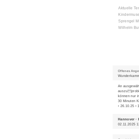
Aktuelle Te
Kindermus
Sprengel 
Wilhelm B
Seiten
Offenes Ange
Wunderkamme
An ausgewähl
auszuprobie
können nur i
30 Minuten K
› 26.10.25 › 
Hannover ·
02.11.2025 13