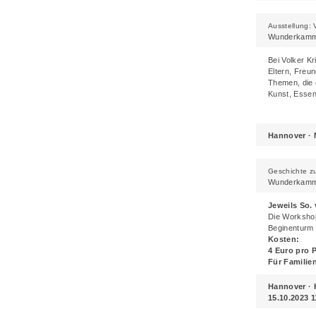
Ausstellung: 
Wunderkamme
Bei Volker Kr
Eltern, Freu
Themen, die e
Kunst, Essen 
Hannover ·
Geschichte z
Wunderkamme
Jeweils So.
Die Workshop
Beginenturm 
Kosten:
4 Euro pro 
Für Familie
Hannover ·
15.10.2023 11