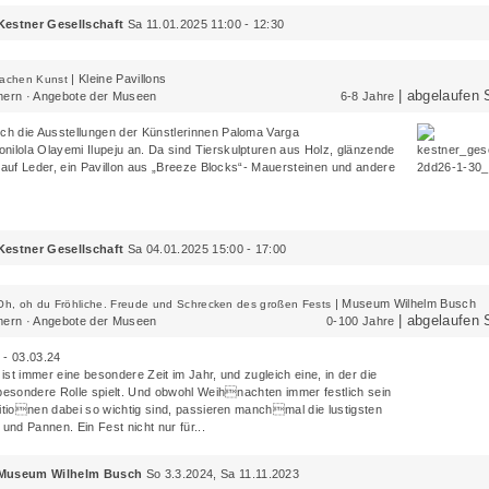
Kestner Gesellschaft
Sa 11.01.2025 11:00 - 12:30
|
Kleine Pavillons
machen Kunst
| abgelaufen 
rn · Angebote der Museen
6-8 Jahre
uch die Ausstellungen der Künstlerinnen
Paloma Varga
nilola Olayemi Ilupeju
an. Da sind Tierskulpturen aus Holz, glänzende
r auf Leder, ein Pavillon aus „Breeze Blocks“- Mauersteinen und andere
Kestner Gesellschaft
Sa 04.01.2025 15:00 - 17:00
|
Museum Wilhelm Busch
 Oh, oh du Fröhliche. Freude und Schrecken des großen Fests
| abgelaufen 
rn · Angebote der Museen
0-100 Jahre
 - 03.03.24
st immer eine besondere Zeit im Jahr, und zugleich eine, in der die
 besondere Rolle spielt. Und obwohl Weihnachten immer festlich sein
ditionen dabei so wichtig sind, passieren manchmal die lustigsten
 und Pannen. Ein Fest nicht nur für...
 Museum Wilhelm Busch
So 3.3.2024, Sa 11.11.2023