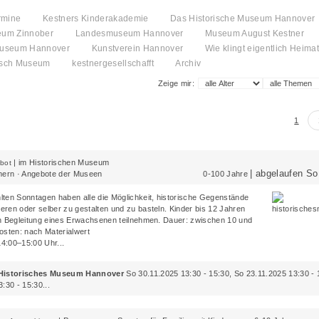
rmine
Kestners Kinderakademie
Das Historische Museum Hannover
eum Zinnober
Landesmuseum Hannover
Museum August Kestner
Museum Hannover
Kunstverein Hannover
Wie klingt eigentlich Heima
usch Museum
kestnergesellschafft
Archiv
Zeige mir:
1
|
im Historischen Museum
bot
| abgelaufen So
rn · Angebote der Museen
0-100 Jahre
ten Sonntagen haben alle die Möglichkeit, historische Gegenstände
ren oder selber zu gestalten und zu basteln. Kinder bis 12 Jahren
n Begleitung eines Erwachsenen teilnehmen. Dauer: zwischen 10 und
osten: nach Materialwert
14:00–15:00 Uhr...
 Historisches Museum Hannover
So 30.11.2025 13:30 - 15:30, So 23.11.2025 13:30 - 
:30 - 15:30...