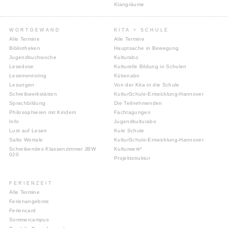
Klangräume
WORTGEWAND
KITA + SCHULE
Alle Termine
Alle Termine
Bibliotheken
Hauptsache in Bewegung
Jugendbuchwoche
Kulturabo
Lesedose
Kulturelle Bildung in Schulen
Lesementoring
Kükenabo
Lesungen
Von der Kita in die Schule
Schreibwerkstätten
KulturSchule-Entwicklung-Hannover
Sprachbildung
Die Teilnehmenden
Philosophieren mit Kindern
Fachtagungen
Info
Jugendkulturabo
Lust auf Lesen
Kule Schule
Salto Wortale
KulturSchule-Entwicklung-Hannover
Schreibendes Klassenzimmer JBW
Kulturwerk²
020
Projektstruktur
FERIENZEIT
Alle Termine
Ferienangebote
Feriencard
Sommercampus