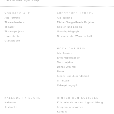
Das Life Trust Jugendcamp
VORHANG AUF
ABENTEUER LERNEN
Alle Termine
Alle Termine
Theaterfestivals
Fächerübergreifende Projekte
Theater
Spielen und Lernen
Theaterprojekte
Umweltpädagogik
Glanzstücke
November der Wissenschaft
Glanzstücke
HOCH DAS BEIN
Alle Termine
Erlebnispädagogik
Tanzprojekte
Dance with me!
Feste
Kinder- und Jugendarbeit
SPIEL:ZEIT
Zirkuspädagogik
KALENDER + SUCHE
HINTER DEN KULISSEN
Kalender
Kulturelle Kinder-und Jugendbildung
Textsuche
Kooperationspartner
Kontakt