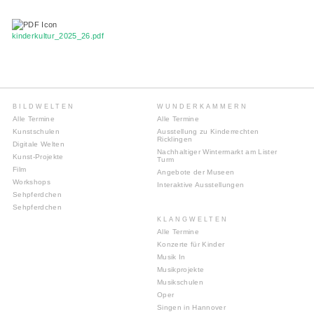
kinderkultur_2025_26.pdf
BILDWELTEN
WUNDERKAMMERN
Alle Termine
Alle Termine
Kunstschulen
Ausstellung zu Kinderrechten
Ricklingen
Digitale Welten
Nachhaltiger Wintermarkt am Lister
Kunst-Projekte
Turm
Film
Angebote der Museen
Workshops
Interaktive Ausstellungen
Sehpferdchen
Sehpferdchen
KLANGWELTEN
Alle Termine
Konzerte für Kinder
Musik In
Musikprojekte
Musikschulen
Oper
Singen in Hannover