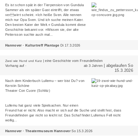
Es ist schon spät in der Tierpension von Gundula
Sammer als ein später Gast eintrifft, der etwas
verwirrt scheint. »Ich heiße Sven. Alle nennen
mich nur Opa Sven. Und ich suche meinen Kater.
Den besten Kater der Welt.« Gundula kommt diese
Geschichte bekannt vor. »Wissen sie, der alte
Pettersson suchte auch mal...
Hannover · Kulturtreff Plantage
Di 17.3.2026
|
eine Geschichte vom Freundefinden
Zwei wie Hund und Katz
| abgelaufen So
Vorhang auf ·
ab 3 Jahren
15.3.2026
Nach dem Kinderbuch Lullemu – wer bist Du? von
Kerstin Schöne
Theater Con Cuore (Schlitz)
Lullemu hat ganz viele Spielsachen. Nur einen
Freund hat er nicht. Also macht er sich auf die Suche und stellt fest, dass
Freundefinden gar nicht so leicht ist: Das Schaf findet Lullemus Fell nicht
wollig...
Hannover · Theatermuseum Hannover
So 15.3.2026