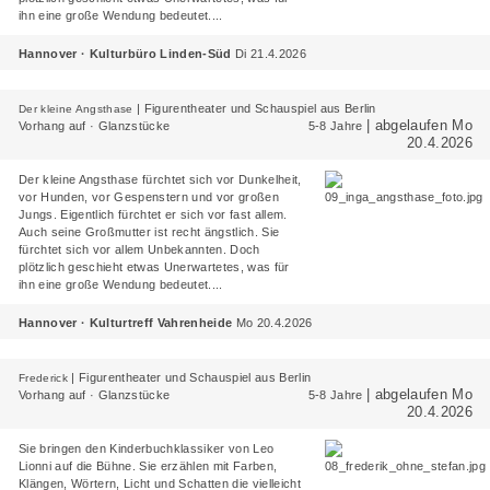
ihn eine große Wendung bedeutet....
Hannover · Kulturbüro Linden-Süd
Di 21.4.2026
|
Figurentheater und Schauspiel aus Berlin
Der kleine Angsthase
| abgelaufen Mo
Vorhang auf · Glanzstücke
5-8 Jahre
20.4.2026
Der kleine Angsthase fürchtet sich vor Dunkelheit,
vor Hunden, vor Gespenstern und vor großen
Jungs. Eigentlich fürchtet er sich vor fast allem.
Auch seine Großmutter ist recht ängstlich. Sie
fürchtet sich vor allem Unbekannten. Doch
plötzlich geschieht etwas Unerwartetes, was für
ihn eine große Wendung bedeutet....
Hannover · Kulturtreff Vahrenheide
Mo 20.4.2026
|
Figurentheater und Schauspiel aus Berlin
Frederick
| abgelaufen Mo
Vorhang auf · Glanzstücke
5-8 Jahre
20.4.2026
Sie bringen den Kinderbuchklassiker von Leo
Lionni auf die Bühne. Sie erzählen mit Farben,
Klängen, Wörtern, Licht und Schatten die vielleicht