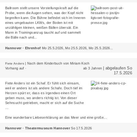
Ballroom
stellt unsere Vorstellungskraft auf die
Probe, wenn die Augen sehen, was der Kopf nicht
begreifen kann. Die Bühne befindet sich im Inneren
eines umgebauten LKWs, der Boden ist mit
unzähligen kleinen, weißen Bällen übersät. Ein
Mann in Trainingsanzug taucht auf und sammelt
die Bälle nach und...
Hannover · Ehrenhof
Mo 25.5.2026, Mo 25.5.2026, Mo 25.5.2026...
|
Nach dem Kinderbuch von Miriam Koch
Fiete Anders
| abgelaufen So
Vorhang auf ·
ab 3 Jahren
17.5.2026
Fiete Anders ist ein Schaf. Er fühlt sich einsam,
weil er anders ist als andere Schafe. Doch tief im
Herzen spürt er, dass es irgendwo einen Ort
geben muss, wo anders richtig ist. Von dieser
Sehnsucht getrieben, macht er sich auf die Suche
…
Eine wunderbare Liebeserklärung an das Meer und eine große...
Hannover · Theatermuseum Hannover
So 17.5.2026