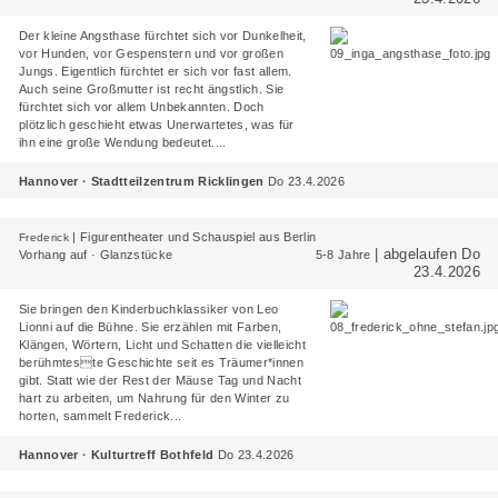
Der kleine Angsthase fürchtet sich vor Dunkelheit,
vor Hunden, vor Gespenstern und vor großen
Jungs. Eigentlich fürchtet er sich vor fast allem.
Auch seine Großmutter ist recht ängstlich. Sie
fürchtet sich vor allem Unbekannten. Doch
plötzlich geschieht etwas Unerwartetes, was für
ihn eine große Wendung bedeutet....
Hannover · Stadtteilzentrum Ricklingen
Do 23.4.2026
|
Figurentheater und Schauspiel aus Berlin
Frederick
| abgelaufen Do
Vorhang auf · Glanzstücke
5-8 Jahre
23.4.2026
Sie bringen den Kinderbuchklassiker von Leo
Lionni auf die Bühne. Sie erzählen mit Farben,
Klängen, Wörtern, Licht und Schatten die vielleicht
berühmteste Geschichte seit es Träumer*innen
gibt. Statt wie der Rest der Mäuse Tag und Nacht
hart zu arbeiten, um Nahrung für den Winter zu
horten, sammelt Frederick...
Hannover · Kulturtreff Bothfeld
Do 23.4.2026