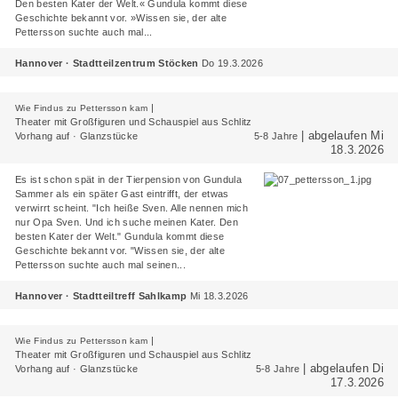
Den besten Kater der Welt.« Gundula kommt diese
Geschichte bekannt vor. »Wissen sie, der alte
Pettersson suchte auch mal...
Hannover · Stadtteilzentrum Stöcken
Do 19.3.2026
|
Wie Findus zu Pettersson kam
Theater mit Großfiguren und Schauspiel aus Schlitz
| abgelaufen Mi
Vorhang auf · Glanzstücke
5-8 Jahre
18.3.2026
Es ist schon spät in der Tierpension von Gundula
Sammer als ein später Gast eintrifft, der etwas
verwirrt scheint. "Ich heiße Sven. Alle nennen mich
nur Opa Sven. Und ich suche meinen Kater. Den
besten Kater der Welt." Gundula kommt diese
Geschichte bekannt vor. "Wissen sie, der alte
Pettersson suchte auch mal seinen...
Hannover · Stadtteiltreff Sahlkamp
Mi 18.3.2026
|
Wie Findus zu Pettersson kam
Theater mit Großfiguren und Schauspiel aus Schlitz
| abgelaufen Di
Vorhang auf · Glanzstücke
5-8 Jahre
17.3.2026