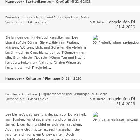
Hannover · Stadtteilzentrum KroKuS
Mi 22.4.2026
|
Figurentheater und Schauspiel aus Berlin
Frederick
| abgelaufen Di
Vorhang auf · Glanzstücke
5-8 Jahre
21.4.2026
Sie bringen den Kinderbuchklassiker von Leo
Lionni auf die Bühne. Sie erzählen mit Farben,
Klängen, Wörtern, Licht und Schatten die vielleicht
berühmteste Geschichte seit es Träumer*innen
gibt. Statt wie der Rest der Mäuse Tag und Nacht
hart zu arbeiten, um Nahrung für den Winter zu
horten, sammelt Frederick...
Hannover · Kulturtreff Plantage
Di 21.4.2026
|
Figurentheater und Schauspiel aus Berlin
Der kleine Angsthase
| abgelaufen Di
Vorhang auf · Glanzstücke
5-8 Jahre
21.4.2026
Der kleine Angsthase fürchtet sich vor Dunkelheit,
vor Hunden, vor Gespenstern und vor großen
Jungs. Eigentlich fürchtet er sich vor fast allem.
Auch seine Großmutter ist recht ängstlich. Sie
fürchtet sich vor allem Unbekannten. Doch
plötzlich geschieht etwas Unerwartetes, was für