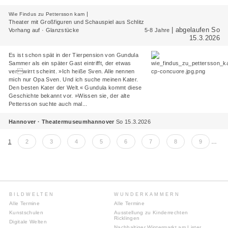
|
Wie Findus zu Pettersson kam
Theater mit Großfiguren und Schauspiel aus Schlitz
| abgelaufen So
Vorhang auf · Glanzstücke
5-8 Jahre
15.3.2026
Es ist schon spät in der Tierpension von Gundula
Sammer als ein später Gast eintrifft, der etwas
verwirrt scheint. »Ich heiße Sven. Alle nennen
mich nur Opa Sven. Und ich suche meinen Kater.
Den besten Kater der Welt.« Gundula kommt diese
Geschichte bekannt vor. »Wissen sie, der alte
Pettersson suchte auch mal...
Hannover · Theatermuseumhannover
So 15.3.2026
Seiten
1
2
3
4
5
6
7
8
9
…
BILDWELTEN
WUNDERKAMMERN
Alle Termine
Alle Termine
Kunstschulen
Ausstellung zu Kinderrechten
Ricklingen
Digitale Welten
Nachhaltiger Wintermarkt am Lister