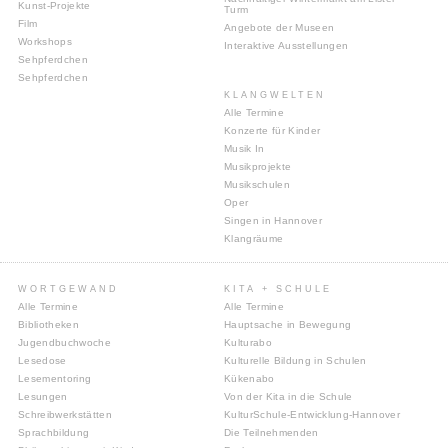
Kunst-Projekte
Turm
Film
Angebote der Museen
Workshops
Interaktive Ausstellungen
Sehpferdchen
Sehpferdchen
KLANGWELTEN
Alle Termine
Konzerte für Kinder
Musik In
Musikprojekte
Musikschulen
Oper
Singen in Hannover
Klangräume
WORTGEWAND
KITA + SCHULE
Alle Termine
Alle Termine
Bibliotheken
Hauptsache in Bewegung
Jugendbuchwoche
Kulturabo
Lesedose
Kulturelle Bildung in Schulen
Lesementoring
Kükenabo
Lesungen
Von der Kita in die Schule
Schreibwerkstätten
KulturSchule-Entwicklung-Hannover
Sprachbildung
Die Teilnehmenden