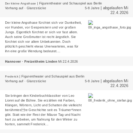
|
Figurentheater und Schauspiel aus Berlin
Der kleine Angsthase
| abgelaufen Mi
Vorhang auf · Glanzstücke
5-8 Jahre
22.4.2026
Der kleine Angsthase fürchtet sich vor Dunkelheit,
vor Hunden, vor Gespenstern und vor großen
Jungs. Eigentlich fürchtet er sich vor fast allem.
Auch seine Großmutter ist recht ängstlich. Sie
fürchtet sich vor allem Unbekannten. Doch
plötzlich geschieht etwas Unerwartetes, was für
ihn eine große Wendung bedeutet....
Hannover · Freizeitheim Linden
Mi 22.4.2026
|
Figurentheater und Schauspiel aus Berlin
Frederick
| abgelaufen Mi
Vorhang auf · Glanzstücke
5-8 Jahre
22.4.2026
Sie bringen den Kinderbuchklassiker von Leo
Lionni auf die Bühne. Sie erzählen mit Farben,
Klängen, Wörtern, Licht und Schatten die vielleicht
berühmteste Geschichte seit es Träumer*innen
gibt. Statt wie der Rest der Mäuse Tag und Nacht
hart zu arbeiten, um Nahrung für den Winter zu
horten, sammelt Frederick...