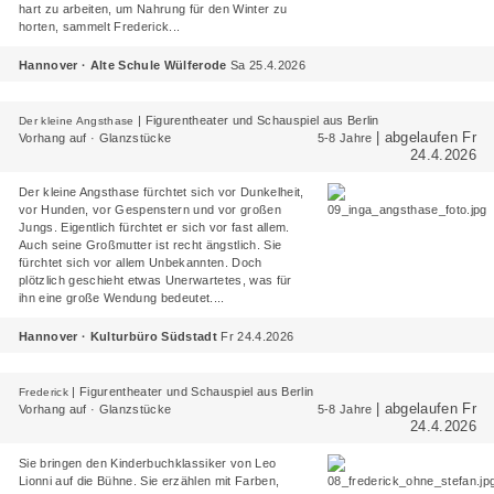
hart zu arbeiten, um Nahrung für den Winter zu
horten, sammelt Frederick...
Hannover · Alte Schule Wülferode
Sa 25.4.2026
|
Figurentheater und Schauspiel aus Berlin
Der kleine Angsthase
| abgelaufen Fr
Vorhang auf · Glanzstücke
5-8 Jahre
24.4.2026
Der kleine Angsthase fürchtet sich vor Dunkelheit,
vor Hunden, vor Gespenstern und vor großen
Jungs. Eigentlich fürchtet er sich vor fast allem.
Auch seine Großmutter ist recht ängstlich. Sie
fürchtet sich vor allem Unbekannten. Doch
plötzlich geschieht etwas Unerwartetes, was für
ihn eine große Wendung bedeutet....
Hannover · Kulturbüro Südstadt
Fr 24.4.2026
|
Figurentheater und Schauspiel aus Berlin
Frederick
| abgelaufen Fr
Vorhang auf · Glanzstücke
5-8 Jahre
24.4.2026
Sie bringen den Kinderbuchklassiker von Leo
Lionni auf die Bühne. Sie erzählen mit Farben,