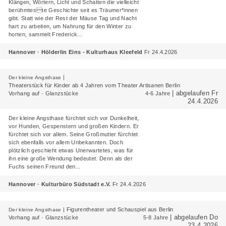
Klängen, Wörtern, Licht und Schatten die vielleicht
berühmteste Geschichte seit es Träumer*innen
gibt. Statt wie der Rest der Mäuse Tag und Nacht
hart zu arbeiten, um Nahrung für den Winter zu
horten, sammelt Frederick...
Hannover · Hölderlin Eins - Kulturhaus Kleefeld
Fr 24.4.2026
|
Der kleine Angsthase
Theaterstück für Kinder ab 4 Jahren vom Theater Artisanen Berlin
| abgelaufen Fr
Vorhang auf · Glanzstücke
4-6 Jahre
24.4.2026
Der kleine Angsthase fürchtet sich vor Dunkelheit,
vor Hunden, Gespenstern und großen Kindern. Er
fürchtet sich vor allem. Seine Großmutter fürchtet
sich ebenfalls vor allem Unbekannten. Doch
plötzlich geschieht etwas Unerwartetes, was für
ihn eine große Wendung bedeutet. Denn als der
Fuchs seinen Freund den...
Hannover · Kulturbüro Südstadt e.V.
Fr 24.4.2026
|
Figurentheater und Schauspiel aus Berlin
Der kleine Angsthase
| abgelaufen Do
Vorhang auf · Glanzstücke
5-8 Jahre
23.4.2026