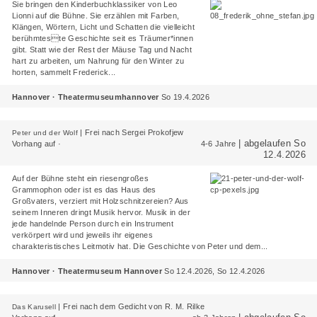
Sie bringen den Kinderbuchklassiker von Leo
Lionni auf die Bühne. Sie erzählen mit Farben,
Klängen, Wörtern, Licht und Schatten die vielleicht
berühmteste Geschichte seit es Träumer*innen
gibt. Statt wie der Rest der Mäuse Tag und Nacht
hart zu arbeiten, um Nahrung für den Winter zu
horten, sammelt Frederick...
Hannover · Theatermuseumhannover
So 19.4.2026
|
Frei nach Sergei Prokofjew
Peter und der Wolf
| abgelaufen So
Vorhang auf ·
4-6 Jahre
12.4.2026
Auf der Bühne steht ein riesengroßes
Grammophon oder ist es das Haus des
Großvaters, verziert mit Holzschnitzereien? Aus
seinem Inneren dringt Musik hervor. Musik in der
jede handelnde Person durch ein Instrument
verkörpert wird und jeweils ihr eigenes
charakteristisches Leitmotiv hat. Die Geschichte von Peter und dem...
Hannover · Theatermuseum Hannover
So 12.4.2026, So 12.4.2026
|
Frei nach dem Gedicht von R. M. Rilke
Das Karusell