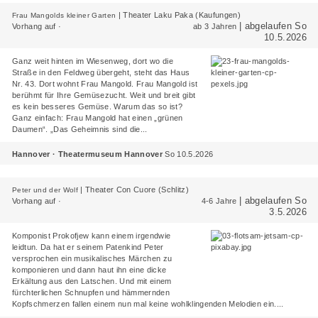
|
Theater Laku Paka (Kaufungen)
Frau Mangolds kleiner Garten
| abgelaufen So
Vorhang auf ·
ab 3 Jahren
10.5.2026
Ganz weit hinten im Wiesenweg, dort wo die
Straße in den Feldweg übergeht, steht das Haus
Nr. 43. Dort wohnt Frau Mangold. Frau Mangold ist
berühmt für Ihre Gemüsezucht. Weit und breit gibt
es kein besseres Gemüse. Warum das so ist?
Ganz einfach: Frau Mangold hat einen „grünen
Daumen“. „Das Geheimnis sind die...
Hannover · Theatermuseum Hannover
So 10.5.2026
|
Theater Con Cuore (Schlitz)
Peter und der Wolf
| abgelaufen So
Vorhang auf ·
4-6 Jahre
3.5.2026
Komponist Prokofjew kann einem irgendwie
leidtun. Da hat er seinem Patenkind Peter
versprochen ein musikalisches Märchen zu
komponieren und dann haut ihn eine dicke
Erkältung aus den Latschen. Und mit einem
fürchterlichen Schnupfen und hämmernden
Kopfschmerzen fallen einem nun mal keine wohlklingenden Melodien ein....