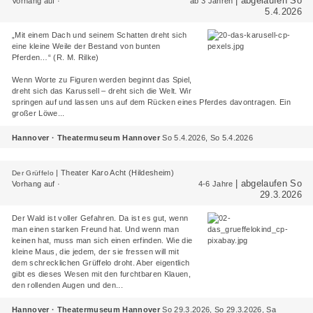
| abgelaufen So
Vorhang auf ·
ab 3 Jahren
5.4.2026
„Mit einem Dach und seinem Schatten dreht sich
eine kleine Weile der Bestand von bunten
Pferden…“ (R. M. Rilke)
Wenn Worte zu Figuren werden beginnt das Spiel,
dreht sich das Karussell – dreht sich die Welt. Wir
springen auf und lassen uns auf dem Rücken eines Pferdes davontragen. Ein
großer Löwe...
Hannover · Theatermuseum Hannover
So 5.4.2026, So 5.4.2026
|
Theater Karo Acht (Hildesheim)
Der Grüffelo
| abgelaufen So
Vorhang auf ·
4-6 Jahre
29.3.2026
Der Wald ist voller Gefahren. Da ist es gut, wenn
man einen starken Freund hat. Und wenn man
keinen hat, muss man sich einen erfinden. Wie die
kleine Maus, die jedem, der sie fressen will mit
dem schrecklichen Grüffelo droht. Aber eigentlich
gibt es dieses Wesen mit den furchtbaren Klauen,
den rollenden Augen und den...
Hannover · Theatermuseum Hannover
So 29.3.2026, So 29.3.2026, Sa