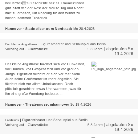
berühmteste Geschichte seit es Träumer*innen
gibt. Statt wie der Rest der Mäuse Tag und Nacht
hart zu arbeiten, um Nahrung für den Winter zu
horten, sammelt Frederick...
Hannover · Stadtteilzentrum Nordstadt
Mo 20.4.2026
|
Figurentheater und Schauspiel aus Berlin
Der kleine Angsthase
| abgelaufen So
Vorhang auf · Glanzstücke
5-8 Jahre
19.4.2026
Der kleine Angsthase fürchtet sich vor Dunkelheit,
vor Hunden, vor Gespenstern und vor großen
Jungs. Eigentlich fürchtet er sich vor fast allem.
Auch seine Großmutter ist recht ängstlich. Sie
fürchtet sich vor allem Unbekannten. Doch
plötzlich geschieht etwas Unerwartetes, was für
ihn eine große Wendung bedeutet....
Hannover · Theatermuseumhannover
So 19.4.2026
|
Figurentheater und Schauspiel aus Berlin
Frederick
| abgelaufen So
Vorhang auf · Glanzstücke
5-8 Jahre
19.4.2026