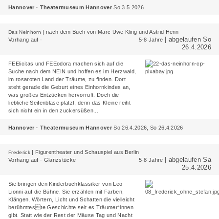
Hannover · Theatermuseum Hannover
So 3.5.2026
|
nach dem Buch von Marc Uwe Kling und Astrid Henn
Das Neinhorn
| abgelaufen So
Vorhang auf ·
5-8 Jahre
26.4.2026
FEElicitas und FEEodora machen sich auf die
Suche nach dem NEIN und hoffen es im Herzwald,
im rosaroten Land der Träume, zu finden. Dort
steht gerade die Geburt eines Einhornkindes an,
was großes Entzücken hervorruft. Doch die
liebliche Seifenblase platzt, denn das Kleine reiht
sich nicht ein in den zuckersüßen...
Hannover · Theatermuseum Hannover
So 26.4.2026, So 26.4.2026
|
Figurentheater und Schauspiel aus Berlin
Frederick
| abgelaufen Sa
Vorhang auf · Glanzstücke
5-8 Jahre
25.4.2026
Sie bringen den Kinderbuchklassiker von Leo
Lionni auf die Bühne. Sie erzählen mit Farben,
Klängen, Wörtern, Licht und Schatten die vielleicht
berühmteste Geschichte seit es Träumer*innen
gibt. Statt wie der Rest der Mäuse Tag und Nacht