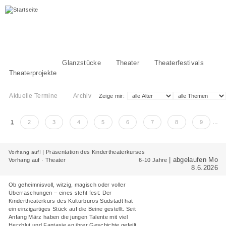
Alle Termine
Glanzstücke
Theater
Theaterfestivals
Theaterprojekte
Aktuelle Termine
Archiv
Zeige mir:
Seiten
1
2
3
4
5
6
7
8
9
…
|
Präsentation des Kindertheaterkurses
Vorhang auf!
| abgelaufen Mo
Vorhang auf · Theater
6-10 Jahre
8.6.2026
Ob geheimnisvoll, witzig, magisch oder voller
Überraschungen – eines steht fest: Der
Kindertheaterkurs des Kulturbüros Südstadt hat
ein einzigartiges Stück auf die Beine gestellt. Seit
Anfang März haben die jungen Talente mit viel
Herzblut und Fantasie an ihrer Geschichte gefeilt.