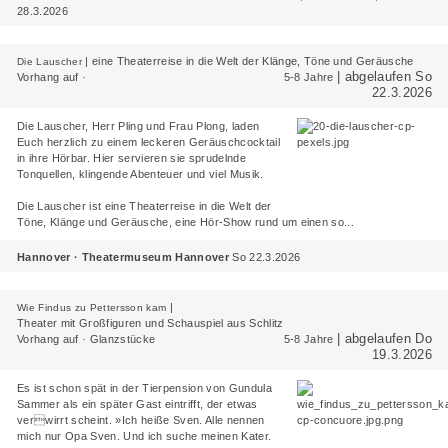
28.3.2026
|
eine Theaterreise in die Welt der Klänge, Töne und Geräusche
Die Lauscher
| abgelaufen So
Vorhang auf ·
5-8 Jahre
22.3.2026
Die Lauscher, Herr Pling und Frau Plong, laden
Euch herzlich zu einem leckeren Geräuschcocktail
in ihre Hörbar. Hier servieren sie sprudelnde
Tonquellen, klingende Abenteuer und viel Musik.
Die Lauscher ist eine Theaterreise in die Welt der
Töne, Klänge und Geräusche, eine Hör-Show rund um einen so...
Hannover · Theatermuseum Hannover
So 22.3.2026
|
Wie Findus zu Pettersson kam
Theater mit Großfiguren und Schauspiel aus Schlitz
| abgelaufen Do
Vorhang auf · Glanzstücke
5-8 Jahre
19.3.2026
Es ist schon spät in der Tierpension von Gundula
Sammer als ein später Gast eintrifft, der etwas
verwirrt scheint. »Ich heiße Sven. Alle nennen
mich nur Opa Sven. Und ich suche meinen Kater.