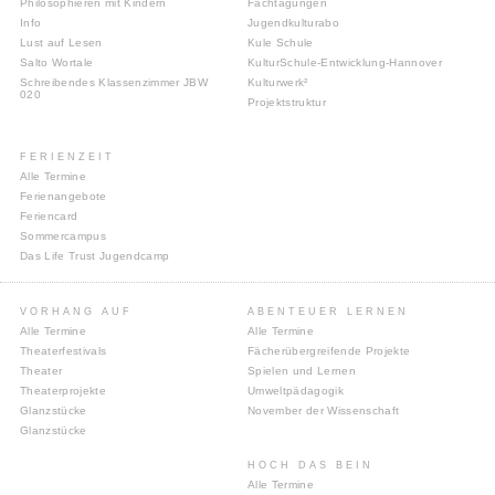
Philosophieren mit Kindern
Fachtagungen
Info
Jugendkulturabo
Lust auf Lesen
Kule Schule
Salto Wortale
KulturSchule-Entwicklung-Hannover
Schreibendes Klassenzimmer JBW
Kulturwerk²
020
Projektstruktur
FERIENZEIT
Alle Termine
Ferienangebote
Feriencard
Sommercampus
Das Life Trust Jugendcamp
VORHANG AUF
ABENTEUER LERNEN
Alle Termine
Alle Termine
Theaterfestivals
Fächerübergreifende Projekte
Theater
Spielen und Lernen
Theaterprojekte
Umweltpädagogik
Glanzstücke
November der Wissenschaft
Glanzstücke
HOCH DAS BEIN
Alle Termine