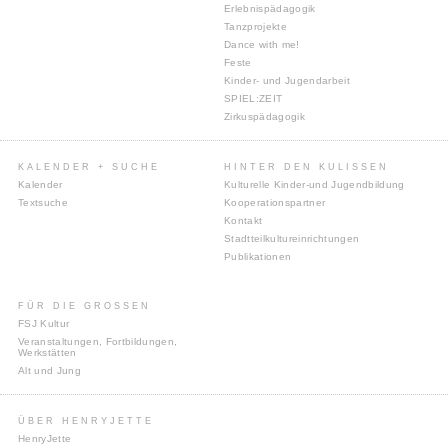
Erlebnispädagogik
Tanzprojekte
Dance with me!
Feste
Kinder- und Jugendarbeit
SPIEL:ZEIT
Zirkuspädagogik
KALENDER + SUCHE
HINTER DEN KULISSEN
Kalender
Kulturelle Kinder-und Jugendbildung
Textsuche
Kooperationspartner
Kontakt
Stadtteilkultureinrichtungen
Publikationen
FÜR DIE GROSSEN
FSJ Kultur
Veranstaltungen, Fortbildungen,
Werkstätten
Alt und Jung
ÜBER HENRYJETTE
HenryJette