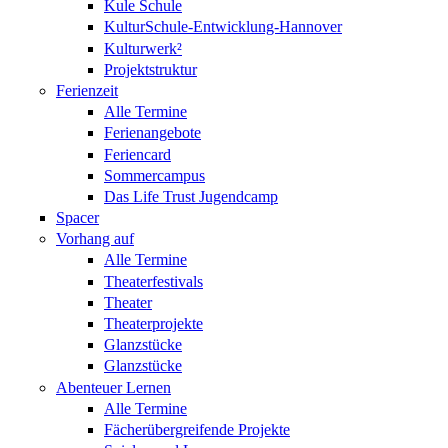
Kule Schule
KulturSchule-Entwicklung-Hannover
Kulturwerk²
Projektstruktur
Ferienzeit
Alle Termine
Ferienangebote
Feriencard
Sommercampus
Das Life Trust Jugendcamp
Spacer
Vorhang auf
Alle Termine
Theaterfestivals
Theater
Theaterprojekte
Glanzstücke
Glanzstücke
Abenteuer Lernen
Alle Termine
Fächerübergreifende Projekte