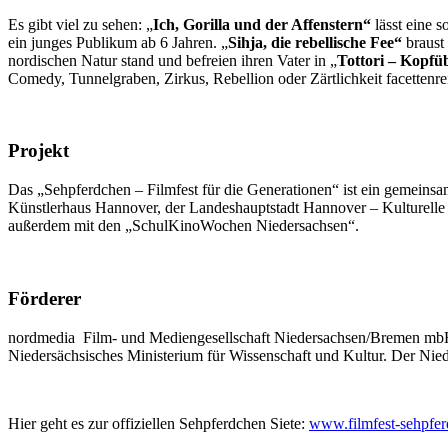
Es gibt viel zu sehen: „
Ich, Gorilla und der Affenstern“
lässt eine 
ein junges Publikum ab 6 Jahren. „
Sihja, die rebellische Fee“
braust 
nordischen Natur stand und befreien ihren Vater in „
Tottori – Kopfü
Comedy, Tunnelgraben, Zirkus, Rebellion oder Zärtlichkeit facettenre
Proj
ekt
Das „Sehpferdchen – Filmfest für die Generationen“ ist ein gemei
Künstlerhaus Hannover, der Landeshauptstadt Hannover – Kulturelle
außerdem mit den „SchulKinoWochen Niedersachsen“.
Förd
erer
nordmedia Film- und Mediengesellschaft Niedersachsen/Bremen mbH
Niedersächsisches Ministerium für Wissenschaft und Kultur. Der Niede
Hier geht es zur offiziellen Sehpferdchen Siete:
www.filmfest-sehpfer