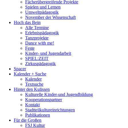
Fächerübergreifende Projekte
Spielen und Lernen
Umweltpädagogik
November der Wissenschaft
Hoch das Bein
Alle Termine
Erlebnispädagogik
Tanzprojekte
Dance with me!
Feste
Kinder- und Jugendarbeit
SPIEL:ZEIT
Zirkuspädagogik
Spacer
Kalender + Suche
Kalender
Textsuche
Hinter den Kulissen
Kulturelle Kinder-und Jugendbildung
Kooperationspartner
Kontakt
Stadtteilkultureinrichtungen
Publikationen
Für die Großen
FSJ Kultur