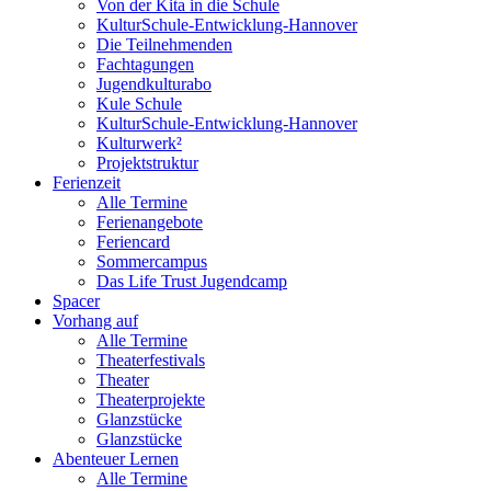
Von der Kita in die Schule
KulturSchule-Entwicklung-Hannover
Die Teilnehmenden
Fachtagungen
Jugendkulturabo
Kule Schule
KulturSchule-Entwicklung-Hannover
Kulturwerk²
Projektstruktur
Ferienzeit
Alle Termine
Ferienangebote
Feriencard
Sommercampus
Das Life Trust Jugendcamp
Spacer
Vorhang auf
Alle Termine
Theaterfestivals
Theater
Theaterprojekte
Glanzstücke
Glanzstücke
Abenteuer Lernen
Alle Termine