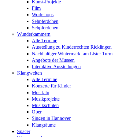
Kunst-Projekte
Film
Workshops
Sehpferdchen
Sehpferdchen
Wunderkammern
Alle Termine
Ausstellung zu Kinderrechten Ricklingen
Nachhaltiger Wintermarkt am Lister Turm
Angebote der Museen
Interaktive Ausstellungen
Klangwelten
Alle Termine
Konzerte für Kinder
Musik In
Musikprojekte
Musikschulen
Oper
Singen in Hannover
Klangräume
Spacer