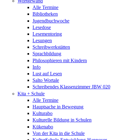
Wortgewand
Alle Termine
Bibliotheken
Jugendbuchwoche
Lesedose
Lesementoring
Lesungen
Schreibwerkstätten
Sprachbildung
Philosophieren mit Kindern
Info
Lust auf Lesen
Salto Wortale
Schreibendes Klassenzimmer JBW 020
Kita + Schule
Alle Termine
Hauptsache in Bewegung
Kulturabo
Kulturelle Bildung in Schulen
Kükenabo
Von der Kita in die Schule
KulturSchule-Entwicklung-Hannover