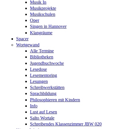
Musik In
Musikprojekte
Musikschulen
Oper
Singen in Hannover
Klangräume
Spacer
Wortgewand
Alle Termine
Bibliotheken
Jugendbuchwoche
Lesedose
Lesementoring
Lesungen
Schreibwerkstätten
Sprachbildung
Philosophieren mit Kindern
Info
Lust auf Lesen
Salto Wortale
Schreibendes Klassenzimmer JBW 020