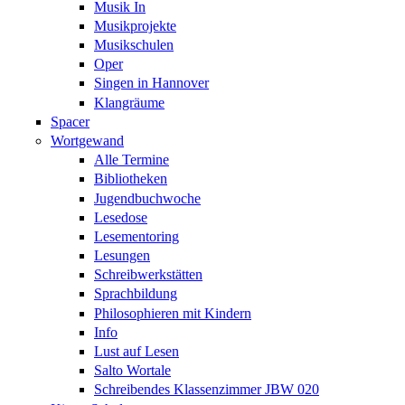
Musik In
Musikprojekte
Musikschulen
Oper
Singen in Hannover
Klangräume
Spacer
Wortgewand
Alle Termine
Bibliotheken
Jugendbuchwoche
Lesedose
Lesementoring
Lesungen
Schreibwerkstätten
Sprachbildung
Philosophieren mit Kindern
Info
Lust auf Lesen
Salto Wortale
Schreibendes Klassenzimmer JBW 020