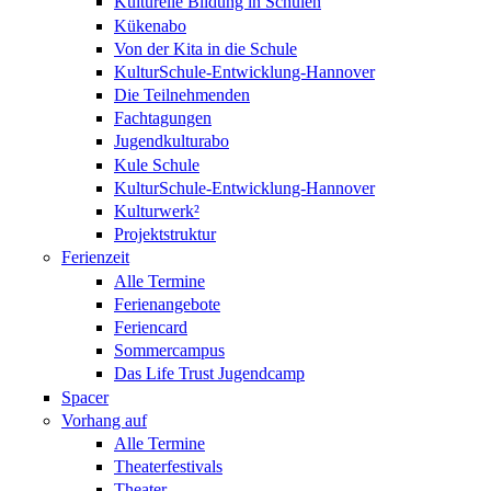
Kulturelle Bildung in Schulen
Kükenabo
Von der Kita in die Schule
KulturSchule-Entwicklung-Hannover
Die Teilnehmenden
Fachtagungen
Jugendkulturabo
Kule Schule
KulturSchule-Entwicklung-Hannover
Kulturwerk²
Projektstruktur
Ferienzeit
Alle Termine
Ferienangebote
Feriencard
Sommercampus
Das Life Trust Jugendcamp
Spacer
Vorhang auf
Alle Termine
Theaterfestivals
Theater