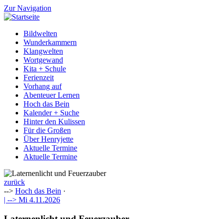
Zur Navigation
Bildwelten
Wunderkammern
Klangwelten
Wortgewand
Kita + Schule
Ferienzeit
Vorhang auf
Abenteuer Lernen
Hoch das Bein
Kalender + Suche
Hinter den Kulissen
Für die Großen
Über Henryjette
Aktuelle Termine
Aktuelle Termine
zurück
-->
Hoch das Bein
·
| -->
Mi 4.11.2026
Laternenlicht und Feuerzauber