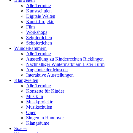
Bildwelten
Alle Termine
Kunstschulen
Digitale Welten
Kunst-Projekte
Film
Workshops
Sehpferdchen
Sehpferdchen
Wunderkammern
Alle Termine
Ausstellung zu Kinderrechten Ricklingen
Nachhaltiger Wintermarkt am Lister Turm
Angebote der Museen
Interaktive Ausstellungen
Klangwelten
Alle Termine
Konzerte für Kinder
Musik In
Musikprojekte
Musikschulen
Oper
Singen in Hannover
Klangräume
Spacer