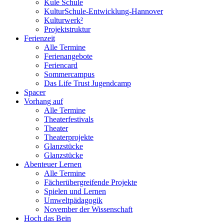
Kule Schule
KulturSchule-Entwicklung-Hannover
Kulturwerk²
Projektstruktur
Ferienzeit
Alle Termine
Ferienangebote
Feriencard
Sommercampus
Das Life Trust Jugendcamp
Spacer
Vorhang auf
Alle Termine
Theaterfestivals
Theater
Theaterprojekte
Glanzstücke
Glanzstücke
Abenteuer Lernen
Alle Termine
Fächerübergreifende Projekte
Spielen und Lernen
Umweltpädagogik
November der Wissenschaft
Hoch das Bein