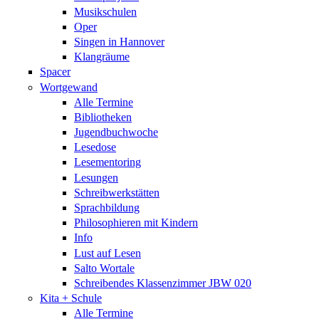
Musikschulen
Oper
Singen in Hannover
Klangräume
Spacer
Wortgewand
Alle Termine
Bibliotheken
Jugendbuchwoche
Lesedose
Lesementoring
Lesungen
Schreibwerkstätten
Sprachbildung
Philosophieren mit Kindern
Info
Lust auf Lesen
Salto Wortale
Schreibendes Klassenzimmer JBW 020
Kita + Schule
Alle Termine